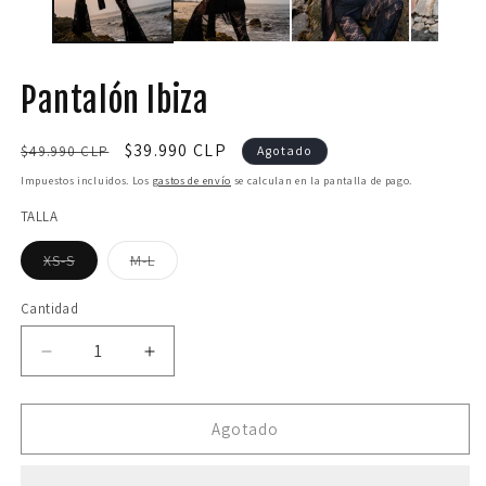
v
ventana
m
modal
Pantalón Ibiza
Precio
Precio
$39.990 CLP
$49.990 CLP
Agotado
habitual
de
Impuestos incluidos. Los
gastos de envío
se calculan en la pantalla de pago.
oferta
TALLA
Variante
Variante
XS-S
M-L
agotada
agotada
o
o
no
no
Cantidad
disponible
disponible
Reducir
Aumentar
cantidad
cantidad
para
para
Pantalón
Pantalón
Agotado
Ibiza
Ibiza